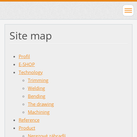
Site map
Profil
E-SHOP
Technology
Trimming
Welding
Bending
The drawing
Machining
Reference
Product
Nerezové zábradlí