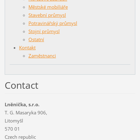
Městské mobiliáře
Stavební průmysl
Potravinářský průmysl
Stojní průmysl
Ostatní
Kontakt
Zaměstnanci
Contact
Lněnička, s.r.o.
T. G. Masaryka 906,
Litomyšl
570 01
Czech republic