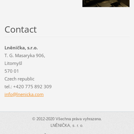
Contact
Lněnička, s.r.o.
T. G. Masaryka 906,
Litomyšl
570 01
Czech republic
tel.: +420 775 892 309
info@lne
nicka.co
m
© 2012-2020 Všechna práva vyhrazena.
LNĚNIČKA, s. r. o.