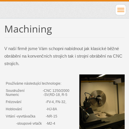
Machining
V naší firmě jsme Vám schopni nabídnout jak klasické běžné
obrábění na konvenčních strojích tak i strojní obrábění na CNC
strojích.
Používáme následující technologie:
Soustružení -CNC 1250/2000
Numeric -SV,RD-18, R-5
Frézování -FV-4, FN-32,
Hoblování -HJ-8A
Vrtání -vyvrtávačka -NR-15
-sloupové vrtačk -M2-4