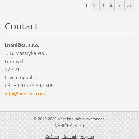
1
2
3
4
>
>>
Contact
Lněnička, s.r.o.
T. G. Masaryka 906,
Litomyšl
570 01
Czech republic
tel.: +420 775 892 309
info@lne
nicka.co
m
© 2012-2020 Všechna práva vyhrazena.
LNĚNIČKA, s. r. o.
Čeština
|
Deutsch
|
English