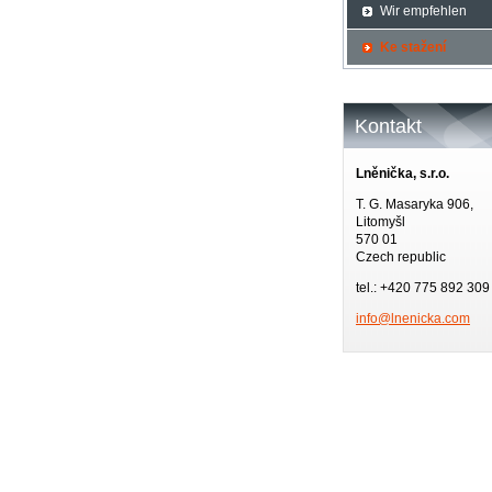
Wir empfehlen
Ke stažení
Kontakt
Lněnička, s.r.o.
T. G. Masaryka 906,
Litomyšl
570 01
Czech republic
tel.: +420 775 892 309
info@lne
nicka.co
m