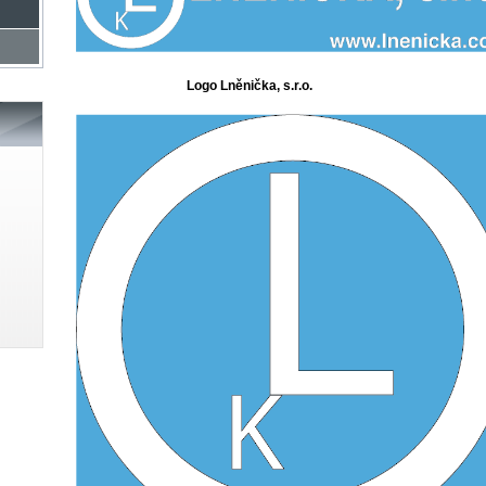
Logo Lněnička, s.r.o.