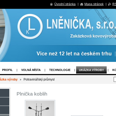
Úvodní stránka
Mapa stránek
R
PROFIL
VOLNÁ MÍSTA
TECHNOLOGIE
UKÁZKA VÝROBY
K
ECHNICKÉ LODĚ
KONTAKT
ázka výroby
Potravinářský průmysl
Plnička koblih