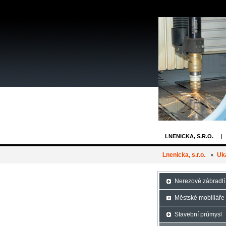
LNENICKA, S.R.O.
REFERENCE
T
Lnenicka, s.r.o.
Uk
Nerezové zábradlí
Městské mobiliáře
Stavební průmysl