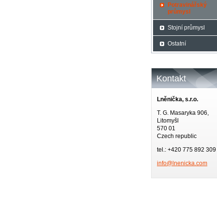
Potravinářský
průmysl
Stojní průmysl
Ostatní
Kontakt
Lněnička, s.r.o.
T. G. Masaryka 906,
Litomyšl
570 01
Czech republic
tel.: +420 775 892 309
info@lne
nicka.co
m