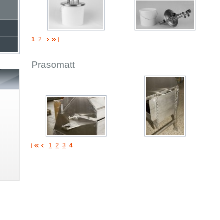
1
2
Prasomatt
1
2
3
4