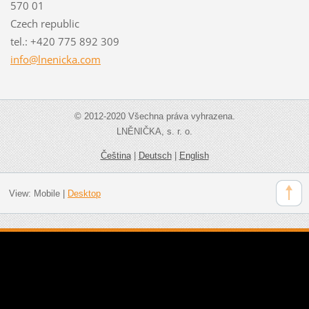
570 01
Czech republic
tel.: +420 775 892 309
info@lne
nicka.co
m
© 2012-2020 Všechna práva vyhrazena.
LNĚNIČKA, s. r. o.
Čeština
|
Deutsch
|
English
View:
Mobile
|
Desktop