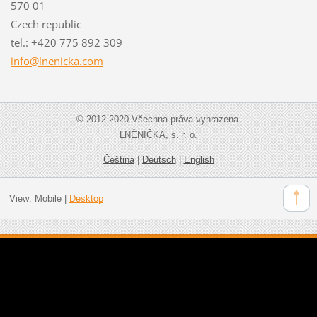
570 01
Czech republic
tel.: +420 775 892 309
info@lne
nicka.co
m
© 2012-2020 Všechna práva vyhrazena.
LNĚNIČKA, s. r. o.
Čeština
|
Deutsch
|
English
View:
Mobile
|
Desktop