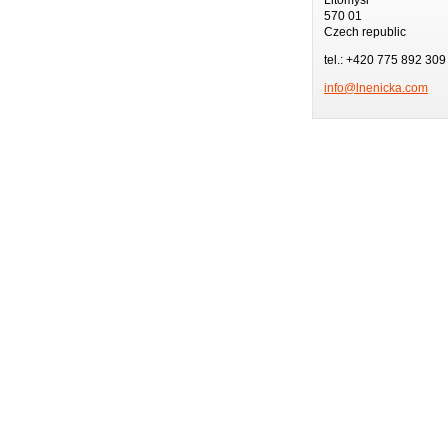
570 01
Czech republic
tel.: +420 775 892 309
info@lne
nicka.co
m