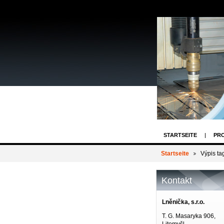
STARTSEITE
PRO
Startseite
Výpis ta
Kontakt
Lněnička, s.r.o.
T. G. Masaryka 906,
Litomyšl