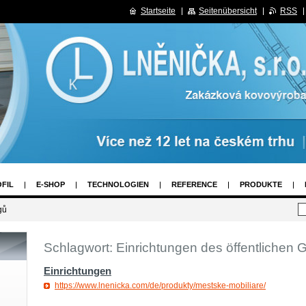
Startseite
Seitenübersicht
RSS
FIL
E-SHOP
TECHNOLOGIEN
REFERENCE
PRODUKTE
gů
Schlagwort: Einrichtungen des öffentlichen
Einrichtungen
https://www.lnenicka.com/de/produkty/mestske-mobiliare/