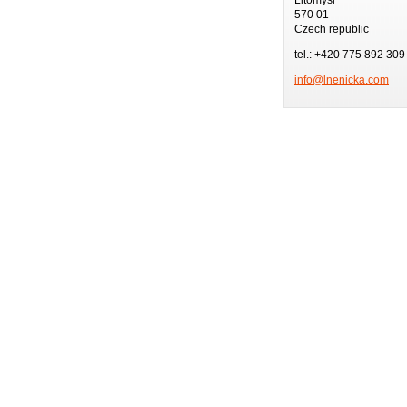
570 01
Czech republic
tel.: +420 775 892 309
info@lne
nicka.co
m