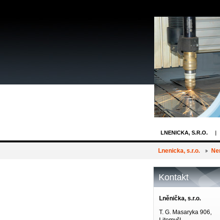
LNENICKA, S.R.O.
REFERENCE
T
Lnenicka, s.r.o.
Ner
Kontakt
Lněnička, s.r.o.
T. G. Masaryka 906,
Litomyšl