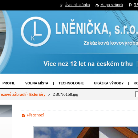
Úvodní stránka
Mapa stránek
R
PROFIL
VOLNÁ MÍSTA
TECHNOLOGIE
UKÁZKA VÝROBY
K
ECHNICKÉ LODĚ
KONTAKT
ezové zábradlí - Exteriéry
DSCN0158.jpg
Předchozí