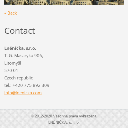
« Back
Contact
Lněnička, s.r.o.
T. G. Masaryka 906,
Litomyšl
570 01
Czech republic
tel.: +420 775 892 309
info@lne
nicka.co
m
© 2012-2020 Všechna práva vyhrazena.
LNĚNIČKA, s. r. o.