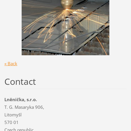
« Back
Contact
Lněnička, s.r.o.
T. G. Masaryka 906,
Litomyšl
570 01
Czech republic